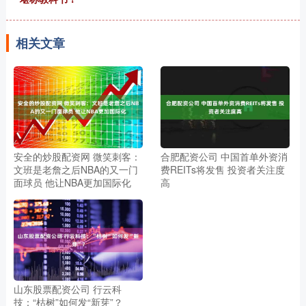
相关文章
安全的炒股配资网 微笑刺客：
合肥配资公司 中国首单外资消
文班是老詹之后NBA的又一门
费REITs将发售 投资者关注度
面球员 他让NBA更加国际化
高
山东股票配资公司 行云科
技：“枯树”如何发“新芽”？