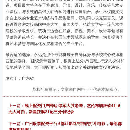
道。项目最大特色在于将表演、导演、设计、音乐、传媒等艺术专
业课程，与系统的高强度韩语学习进行深度融合。学生不仅能接受
来自上戏的专业艺术训练与作品集指导，还能同步攻克语言关。课
程设置紧密对接韩国中央大学、东国大学、弘益大学等一流艺术类
院校的录取要求。该项目适合在戏剧、影视、美术、设计等领域有
明确兴趣或特长，并决心在韩国艺术领域深造的学生，为其提供了
将艺术梦想与国际化发展相结合的专业平台。
最合适的选择，永远是那个最能将孩子自身优势与学校核心资源相
匹配的选择。 建议您带着孩子，根据上述分析框架进行深入探讨和
实地感受全国十大正规配资，从而做出这个关键的教育投资决策。
发布于：广东省
鼎和配资提示：文章来自网络，不代表本站观点。
上一篇：
线上配资门户网站 绿军大胜老鹰，杰伦布朗狂砍41+6
无人可挡，新星狂飙21记三分创纪录
下一篇：
广州股票配资平台 6部让影迷封神的打斗电影，每部都
堪称教科书！