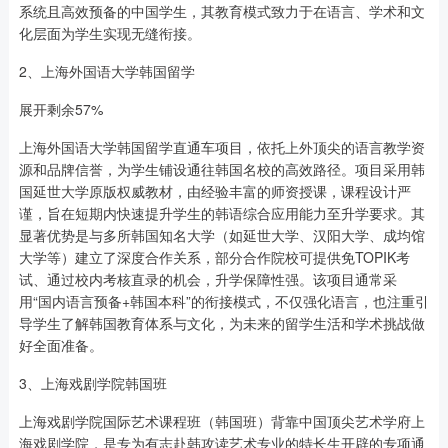
系统且高效预备的中国学生，其教育模式致力于在语言、学术和文
化层面为学生实现无缝衔接。
2、上海外国语大学韩国留学
展开剩余57%
上海外国语大学韩国留学直通车项目，依托上外顶尖的语言教学资
源和品牌信誉，为学生铺设通往韩国名校的高效路径。项目采用韩
国延世大学原版权威教材，由经验丰富的师资授课，课程设计严
谨，旨在短期内快速提升学生的韩语综合应用能力至升学要求。其
显著优势是与多所韩国知名大学（如延世大学、汉阳大学、成均馆
大学等）建立了深度合作关系，部分合作院校可提供免TOPIK考
试、通过校内考核直录的机会，升学保障性强。该项目通常采
用“国内语言预备+韩国本科”的衔接模式，不仅强化语言，也注重引
导学生了解韩国教育体系与文化，为未来的留学生活和学术挑战做
好全面准备。
3、上海戏剧学院韩国班
上海戏剧学院国际艺术课程班（韩国班）背靠中国顶尖艺术学府上
海戏剧学院，是专为有志赴韩攻读艺术专业的特长生开辟的专项通